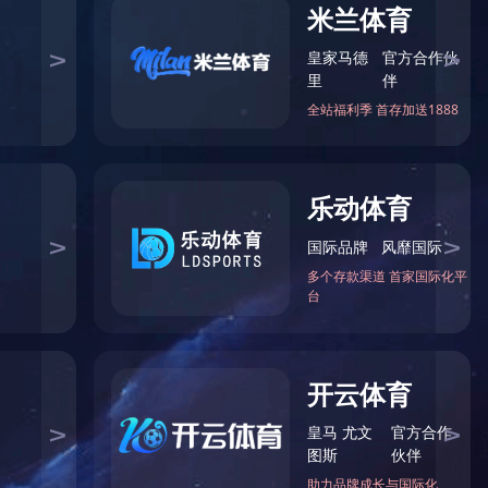
 新疆木垒2×300
新疆木垒2×300
0
2016-03-04
9919