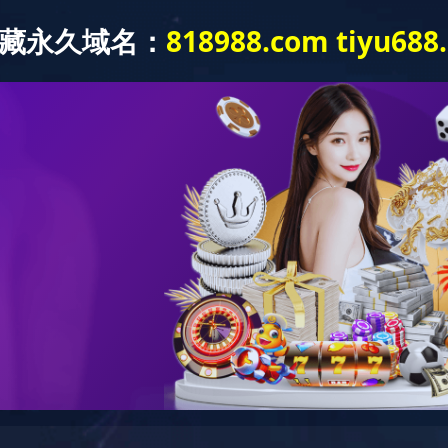
新闻资讯
产品展示
工程案例
营销网络