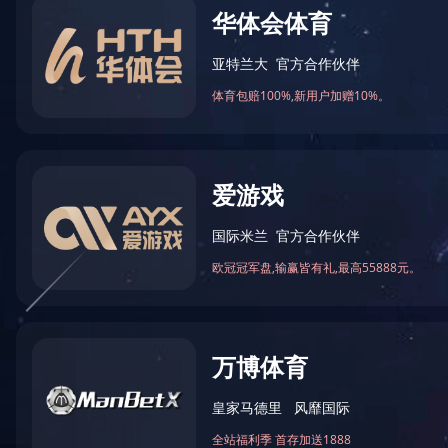
您现
商
WRF系列燃煤热风炉(2)
5HTSN节能顺逆流粮食烘干机
(8)
5HTZH混流式粮食烘干机 (28)
九游网页版·官方版在线入口-
九游（中国） (1)
5HSYL移动卧式粮食烘干机(1)
WNS系列全自动燃气（燃油）
热风炉(1)
环保设备(0)