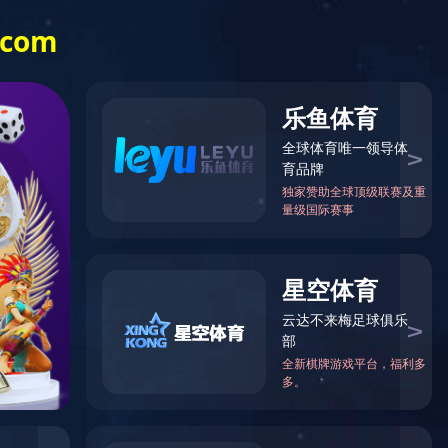
留言给我
九游网页版·官方版在线
入口-九游（中国）