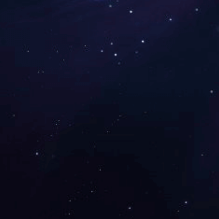
GXS系列旋转闪蒸干燥机(1)
GHR系列管束干燥机(1)
GTQ系列回转筒干燥机(1)
其他(6)