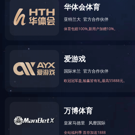
您现
九游网页版·官方版在线入口(2)
行业动态(5)