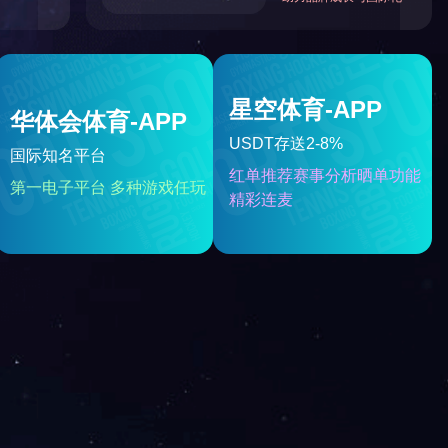
使用不当等原因造成。此外，风网风压、流
新计算风压、流量等变更方案。如果是由于
烘干塔内起火等。此外，也有可能是人为因
更换改造粮食烘干塔设备，检查粮食烘干塔
加温度，以免引起着火。
定期打开后箱盖清洁设备内部。
、门的摇臂、管道连接处等并进行固定。
、热交换器拥有良好灵活度。