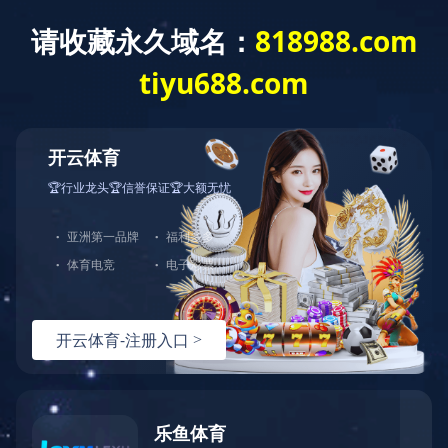
九游网页版·官方版在线入口
网站九游网页版·官方版
公司简介
新闻资讯
产品
在线入口