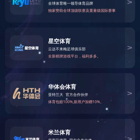
您现在的位置：
九游网页版·官方版在线
顺逆流烘干塔(8)
混流烘干塔(23)